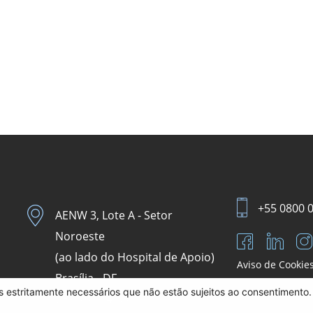
+55 0800 
AENW 3, Lote A - Setor
Noroeste
(ao lado do Hospital de Apoio)
Aviso de Cookie
Brasília - DF.
es estritamente necessários que não estão sujeitos ao consentimento. 
CEP 70.684-831