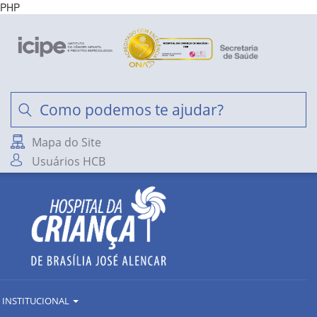
PHP
Mapa do Site
Usuários HCB
INSTITUCIONAL