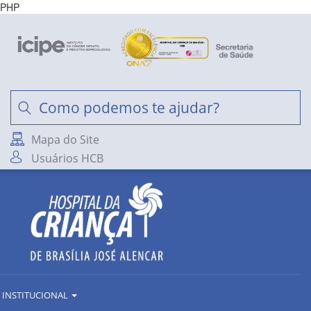
PHP
Mapa do Site
Usuários HCB
INSTITUCIONAL