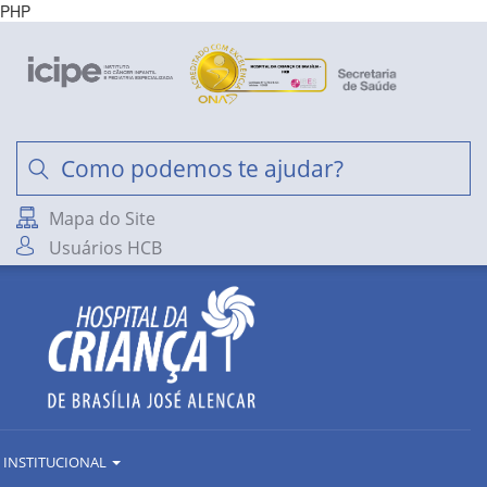
PHP
Mapa do Site
Usuários HCB
INSTITUCIONAL