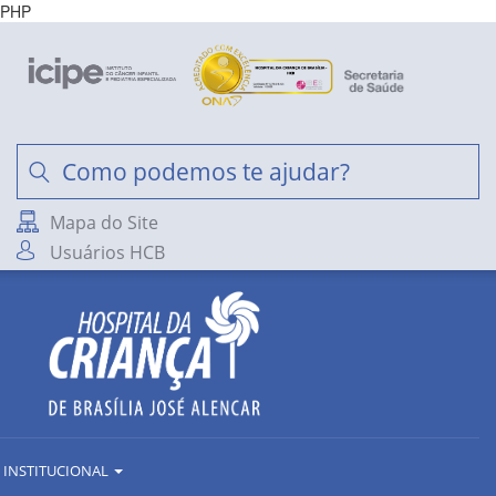
PHP
Mapa do Site
Usuários HCB
INSTITUCIONAL