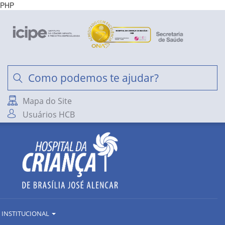
PHP
Mapa do Site
Usuários HCB
INSTITUCIONAL