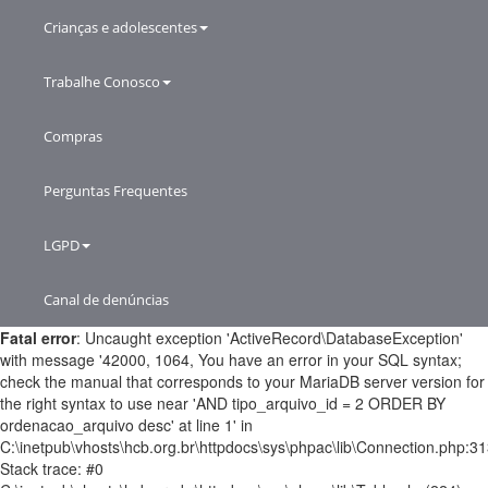
Crianças e adolescentes
Trabalhe Conosco
Compras
Perguntas Frequentes
LGPD
Canal de denúncias
Fatal error
: Uncaught exception 'ActiveRecord\DatabaseException'
with message '42000, 1064, You have an error in your SQL syntax;
check the manual that corresponds to your MariaDB server version for
the right syntax to use near 'AND tipo_arquivo_id = 2 ORDER BY
ordenacao_arquivo desc' at line 1' in
C:\inetpub\vhosts\hcb.org.br\httpdocs\sys\phpac\lib\Connection.php:3
Stack trace: #0