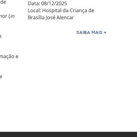
 de
Data: 08/12/2025
Local: Hospital da Criança de
mor (
in
Brasília José Alencar
SAIBA MAIS +
e
rmação e
e