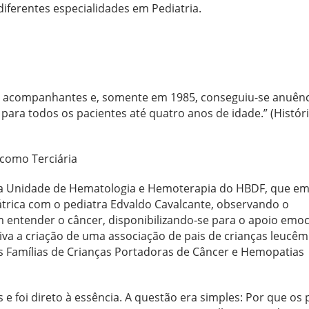
diferentes especialidades em Pediatria.
o a acompanhantes e, somente em 1985, conseguiu-se anuênc
ara todos os pacientes até quatro anos de idade.” (Histór
 como Terciária
e da Unidade de Hematologia e Hemoterapia do HBDF, que e
átrica com o pediatra Edvaldo Cavalcante, observando o
ntender o câncer, disponibilizando-se para o apoio emoc
iva a criação de uma associação de pais de crianças leucêm
 às Famílias de Crianças Portadoras de Câncer e Hemopatias
 foi direto à essência. A questão era simples: Por que os 