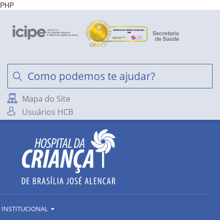
PHP
Mapa do Site
Usuários HCB
INSTITUCIONAL