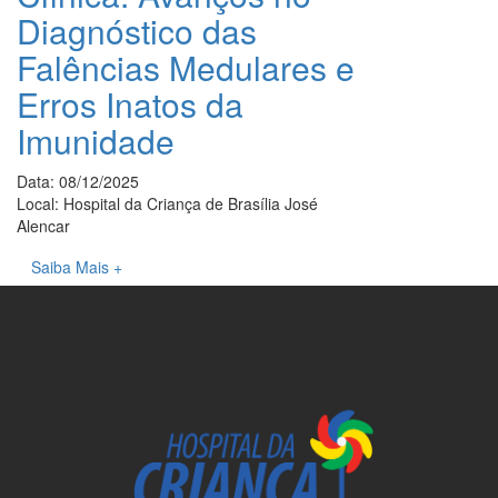
Diagnóstico das
Falências Medulares e
Erros Inatos da
Imunidade
Data: 08/12/2025
Local: Hospital da Criança de Brasília José
Alencar
Saiba Mais +