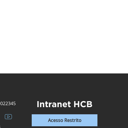
Intranet HCB
0022345
Acesso Restrito
s