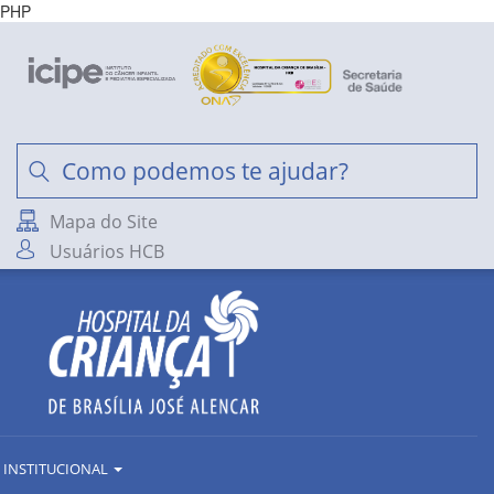
PHP
Mapa do Site
Usuários HCB
INSTITUCIONAL