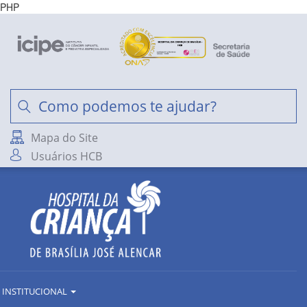
PHP
Mapa do Site
Usuários HCB
INSTITUCIONAL