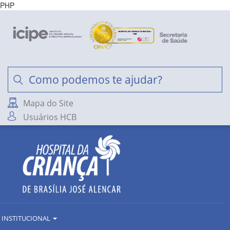
PHP
Mapa do Site
Usuários HCB
INSTITUCIONAL