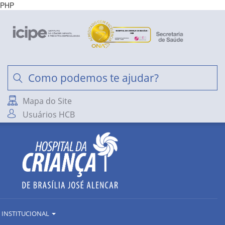
PHP
Mapa do Site
Usuários HCB
INSTITUCIONAL