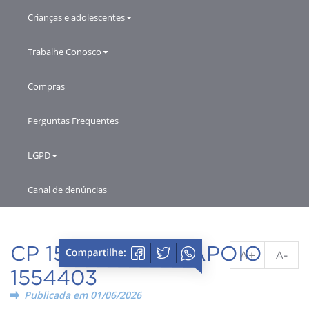
Crianças e adolescentes
Trabalhe Conosco
Compras
Perguntas Frequentes
LGPD
Canal de denúncias
CP 154/2026 - ID APOIO
A+
A-
1554403
Publicada em 01/06/2026