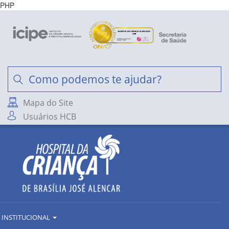
PHP
Mapa do Site
Usuários HCB
INSTITUCIONAL