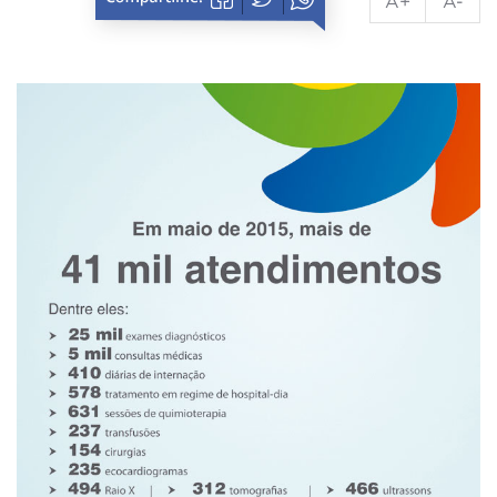
A+
A-