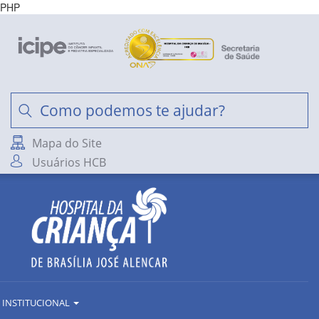
PHP
Mapa do Site
Usuários HCB
INSTITUCIONAL