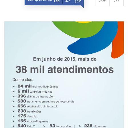
A+
A-