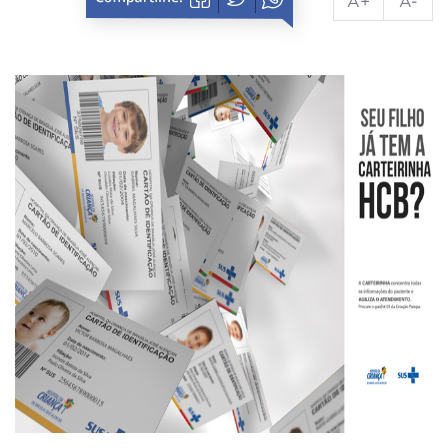
A+
A-