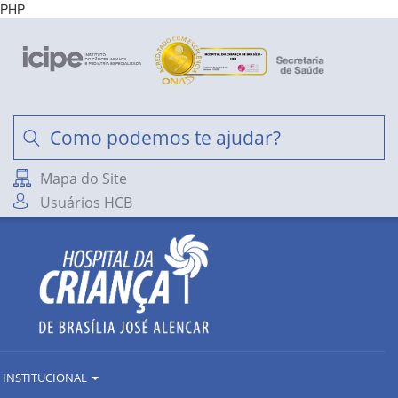
PHP
Mapa do Site
Usuários HCB
INSTITUCIONAL