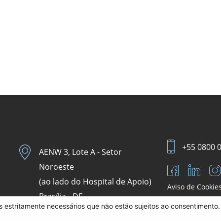
+55 0800 
AENW 3, Lote A - Setor
Noroeste
(ao lado do Hospital de Apoio)
Aviso de Cookie
Brasília - DF.
es estritamente necessários que não estão sujeitos ao consentimento. 
CEP 70.684-831